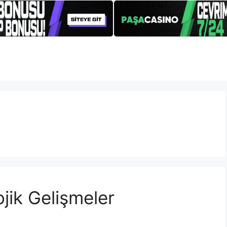
jik Gelişmeler