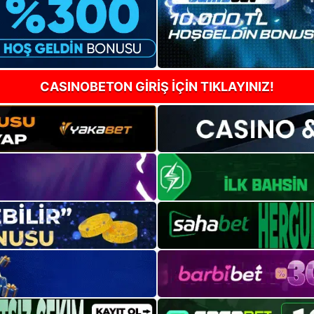
CASINOBETON GİRİŞ İÇİN TIKLAYINIZ!