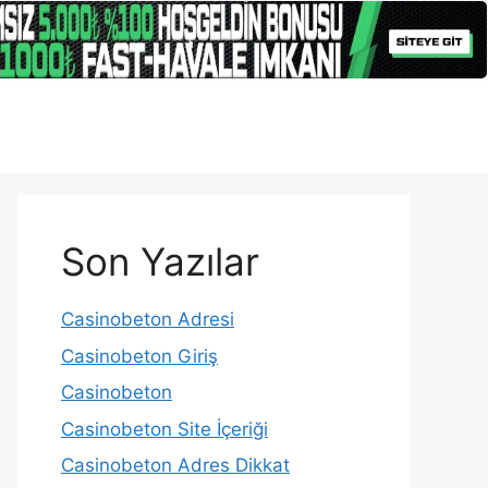
Son Yazılar
Casinobeton Adresi
Casinobeton Giriş
Casinobeton
Casinobeton Site İçeriği
Casinobeton Adres Dikkat