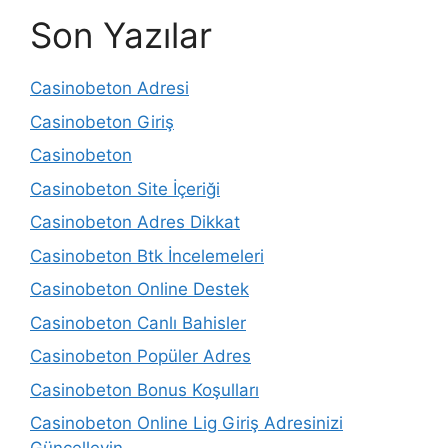
Son Yazılar
Casinobeton Adresi
Casinobeton Giriş
Casinobeton
Casinobeton Site İçeriği
Casinobeton Adres Dikkat
Casinobeton Btk İncelemeleri
Casinobeton Online Destek
Casinobeton Canlı Bahisler
Casinobeton Popüler Adres
Casinobeton Bonus Koşulları
Casinobeton Online Lig Giriş Adresinizi