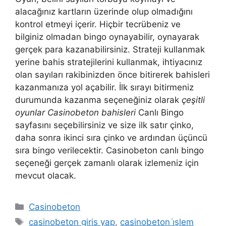
alacağınız kartların üzerinde olup olmadığını
kontrol etmeyi içerir. Hiçbir tecrübeniz ve
bilginiz olmadan bingo oynayabilir, oynayarak
gerçek para kazanabilirsiniz. Strateji kullanmak
yerine bahis stratejilerini kullanmak, ihtiyacınız
olan sayıları rakibinizden önce bitirerek bahisleri
kazanmanıza yol açabilir. İlk sırayı bitirmeniz
durumunda kazanma seçeneğiniz olarak
çeşitli
oyunlar Casinobeton bahisleri
Canlı Bingo
sayfasını seçebilirsiniz ve size ilk satır çinko,
daha sonra ikinci sıra çinko ve ardından üçüncü
sıra bingo verilecektir. Casinobeton canlı bingo
seçeneği gerçek zamanlı olarak izlemeniz için
mevcut olacak.
Kategoriler
Casinobeton
Etiketler
casinobeton giris yap
,
casinobeton i̇şlem