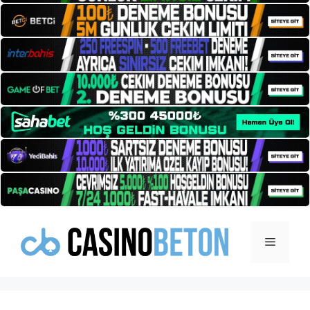
İçeriğe
atla
Menü