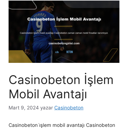
Casinobeton İşlem
Mobil Avantajı
Mart 9, 2024
yazar
Casinobeton
Casinobeton i̇şlem mobil avantajı Casinobeton