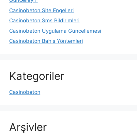
Güncelleyin
Casinobeton Site Engelleri
Casinobeton Sms Bildirimleri
Casinobeton Uygulama Güncellemesi
Casinobeton Bahis Yöntemleri
Kategoriler
Casinobeton
Arşivler