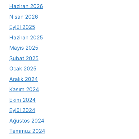
Haziran 2026
Nisan 2026
Eylül 2025
Haziran 2025
Mayıs 2025
Şubat 2025
Ocak 2025
Aralık 2024
Kasım 2024
Ekim 2024
Eylül 2024
Ağustos 2024
Temmuz 2024