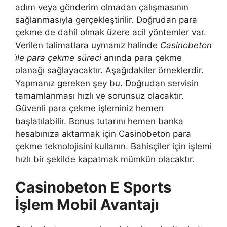
adım veya gönderim olmadan çalışmasının
sağlanmasıyla gerçekleştirilir. Doğrudan para
çekme de dahil olmak üzere acil yöntemler var.
Verilen talimatlara uymanız halinde
Casinobeton
i̇le para çekme süreci
anında para çekme
olanağı sağlayacaktır. Aşağıdakiler örneklerdir.
Yapmanız gereken şey bu. Doğrudan servisin
tamamlanması hızlı ve sorunsuz olacaktır.
Güvenli para çekme işleminiz hemen
başlatılabilir. Bonus tutarını hemen banka
hesabınıza aktarmak için Casinobeton para
çekme teknolojisini kullanın. Bahisçiler için işlemi
hızlı bir şekilde kapatmak mümkün olacaktır.
Casinobeton E Sports
İşlem Mobil Avantajı