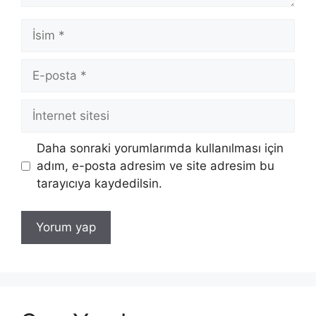
İsim
E-
posta
İnternet
sitesi
Daha sonraki yorumlarımda kullanılması için
adım, e-posta adresim ve site adresim bu
tarayıcıya kaydedilsin.