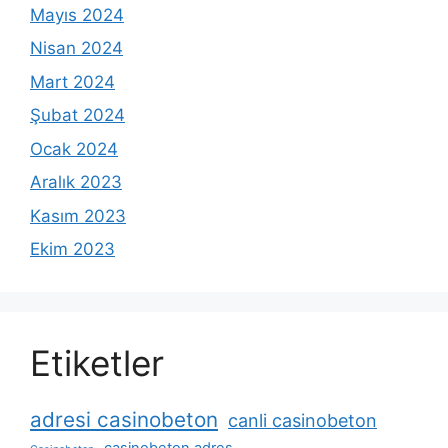
Mayıs 2024
Nisan 2024
Mart 2024
Şubat 2024
Ocak 2024
Aralık 2023
Kasım 2023
Ekim 2023
Etiketler
adresi casinobeton
canli casinobeton