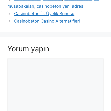
müsabakaları
,
casinobeton yeni adres
Casinobeton İlk Üyelik Bonusu
Casinobeton Casino Alternatifleri
Yorum yapın
Yorum