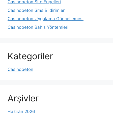
Casinobeton Site Engelleri
Casinobeton Sms Bildirimleri
Casinobeton Uygulama Güncellemesi
Casinobeton Bahis Yöntemleri
Kategoriler
Casinobeton
Arşivler
Haziran 2026