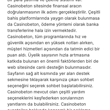
Casinobeton sitesinde finansal aracın
doğrulanmasının ilk adımı gerçekleştirilir. Çeşitli
bahis platformlarında yaygın olarak bulunmasa
da Casinobeton, ödeme yöntemi olarak banka
transferlerine hala izin vermektedir.
Casinobeton, tüm programlarında hız ve
güvenlik açısından en yüksek notları alırken,
müşteri hizmetleri açısından da tatmin edici bir
puan aldı. Üyelik sayısının hızla artmasına
katkıda bulunan en önemli faktörlerden biri de
web sitesinde canlı desteğin bulunmasıdır.
Sayfanın sağ alt kısmında yer alan destek
sekmesine tıklayarak karşınıza çıkan sohbet
seçeneğini seçerek sohbet başlatabilirsiniz.
Casinobeton mevcut olan çeşitli yardım
seçeneklerini keşfederken sorularınızın
yanıtlarını da bulabilirsiniz. Casinobeton