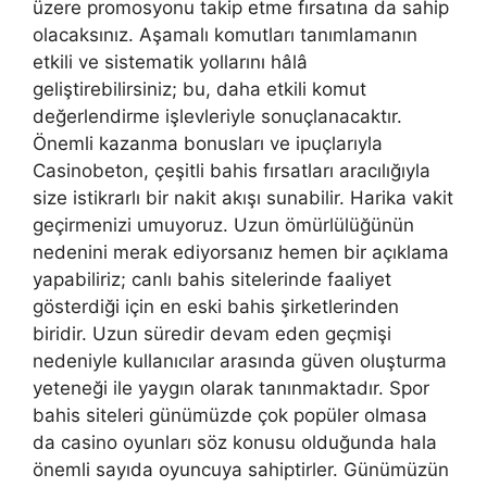
üzere promosyonu takip etme fırsatına da sahip
olacaksınız. Aşamalı komutları tanımlamanın
etkili ve sistematik yollarını hâlâ
geliştirebilirsiniz; bu, daha etkili komut
değerlendirme işlevleriyle sonuçlanacaktır.
Önemli kazanma bonusları ve ipuçlarıyla
Casinobeton, çeşitli bahis fırsatları aracılığıyla
size istikrarlı bir nakit akışı sunabilir. Harika vakit
geçirmenizi umuyoruz. Uzun ömürlülüğünün
nedenini merak ediyorsanız hemen bir açıklama
yapabiliriz; canlı bahis sitelerinde faaliyet
gösterdiği için en eski bahis şirketlerinden
biridir. Uzun süredir devam eden geçmişi
nedeniyle kullanıcılar arasında güven oluşturma
yeteneği ile yaygın olarak tanınmaktadır. Spor
bahis siteleri günümüzde çok popüler olmasa
da casino oyunları söz konusu olduğunda hala
önemli sayıda oyuncuya sahiptirler. Günümüzün