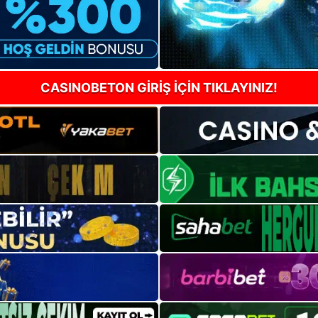
CASINOBETON GİRİŞ İÇİN TIKLAYINIZ!