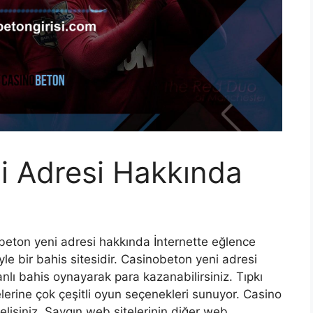
i Adresi Hakkında
eton yeni adresi hakkında İnternette eğlence
yle bir bahis sitesidir. Casinobeton yeni adresi
lı bahis oynayarak para kazanabilirsiniz. Tıpkı
lerine çok çeşitli oyun seçenekleri sunuyor. Casino
elisiniz. Saygın web sitelerinin diğer web