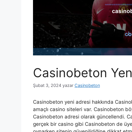
Casinobeton Yen
Şubat 3, 2024
yazar
Casinobeton
Casinobeton yeni adresi hakkında Casinob
amaçlı casino siteleri var. Casinobeton bö
Casinobeton adresi olarak güncellendi. Can
gerçek bir casino gibi Casinobeton de üye
oynarken sitenin güvenilirliğine dikkat etm