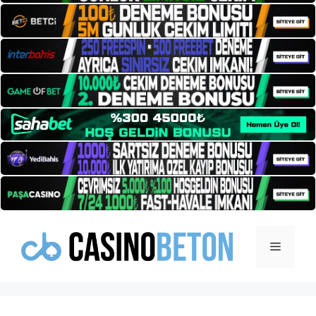
İçeriğe
atla
Menü