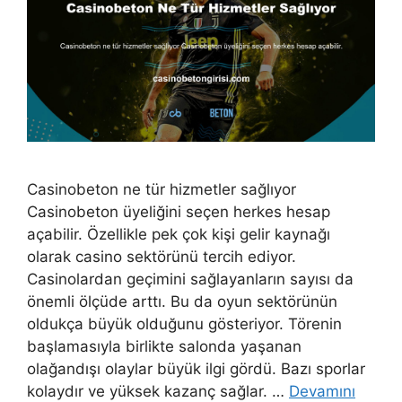
Casinobeton ne tür hizmetler sağlıyor
Casinobeton üyeliğini seçen herkes hesap
açabilir. Özellikle pek çok kişi gelir kaynağı
olarak casino sektörünü tercih ediyor.
Casinolardan geçimini sağlayanların sayısı da
önemli ölçüde arttı. Bu da oyun sektörünün
oldukça büyük olduğunu gösteriyor. Törenin
başlamasıyla birlikte salonda yaşanan
olağandışı olaylar büyük ilgi gördü. Bazı sporlar
kolaydır ve yüksek kazanç sağlar. …
Devamını