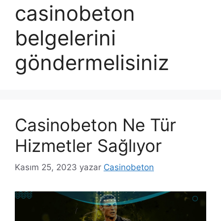
casinobeton
belgelerini
göndermelisiniz
Casinobeton Ne Tür
Hizmetler Sağlıyor
Kasım 25, 2023
yazar
Casinobeton