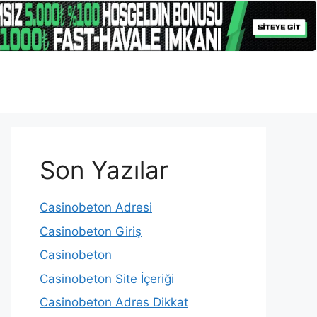
Son Yazılar
Casinobeton Adresi
Casinobeton Giriş
Casinobeton
Casinobeton Site İçeriği
Casinobeton Adres Dikkat