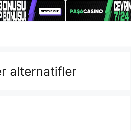
 alternatifler