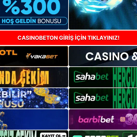
CASINOBETON GİRİŞ İÇİN TIKLAYINIZ!