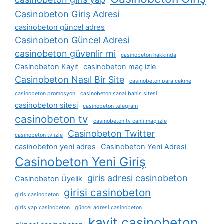
Casinobeton Giriş Adresi
casinobeton güncel adres
Casinobeton Güncel Adresi
casinobeton güvenlir mi
casinobeton hakkında
Casinobeton Kayıt
casinobeton maç izle
Casinobeton Nasıl Bir Site
casinobeton para çekme
casinobeton promosyon
casinobeton sanal bahis sitesi
casinobeton sitesi
casinobeton telegram
casinobeton tv
casinobeton tv canli maç izle
Casinobeton Twitter
casinobeton tv izle
casinobeton yeni adres
Casinobeton Yeni Adresi
Casinobeton Yeni Giriş
giris adresi casinobeton
Casinobeton Üyelik
girisi casinobeton
giris casinobeton
giris yap casinobeton
güncel adresi casinobeton
kayit casinobeton