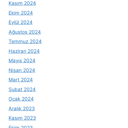
Kasım 2024
Ekim 2024
Eylül 2024
Ağustos 2024
Temmuz 2024
Haziran 2024
Mayıs 2024
Nisan 2024
Mart 2024
Şubat 2024
Ocak 2024
Aralık 2023
Kasım 2023
Ekim 2023