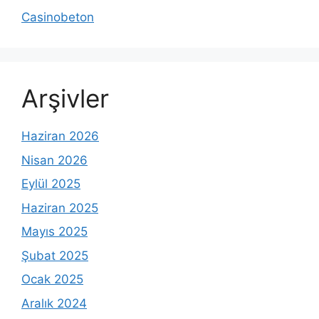
Casinobeton
Arşivler
Haziran 2026
Nisan 2026
Eylül 2025
Haziran 2025
Mayıs 2025
Şubat 2025
Ocak 2025
Aralık 2024