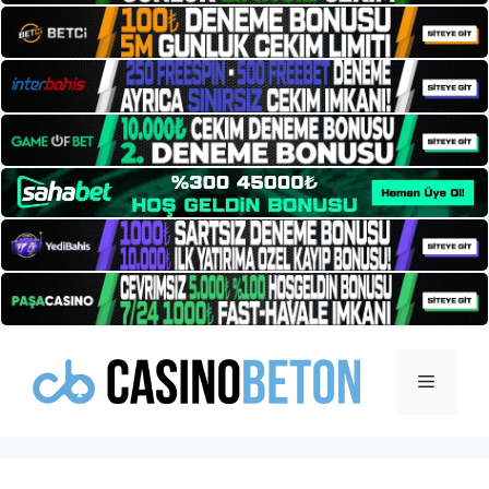
İçeriğe
atla
Menü