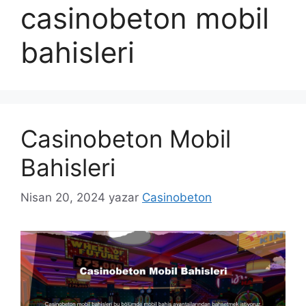
casinobeton mobil
bahisleri
Casinobeton Mobil
Bahisleri
Nisan 20, 2024
yazar
Casinobeton