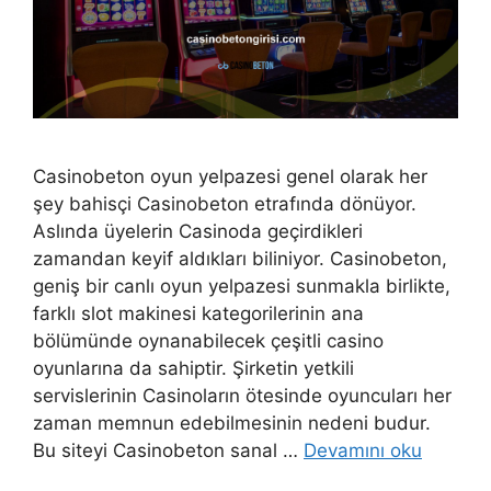
Casinobeton oyun yelpazesi genel olarak her
şey bahisçi Casinobeton etrafında dönüyor.
Aslında üyelerin Casinoda geçirdikleri
zamandan keyif aldıkları biliniyor. Casinobeton,
geniş bir canlı oyun yelpazesi sunmakla birlikte,
farklı slot makinesi kategorilerinin ana
bölümünde oynanabilecek çeşitli casino
oyunlarına da sahiptir. Şirketin yetkili
servislerinin Casinoların ötesinde oyuncuları her
zaman memnun edebilmesinin nedeni budur.
Bu siteyi Casinobeton sanal …
Devamını oku