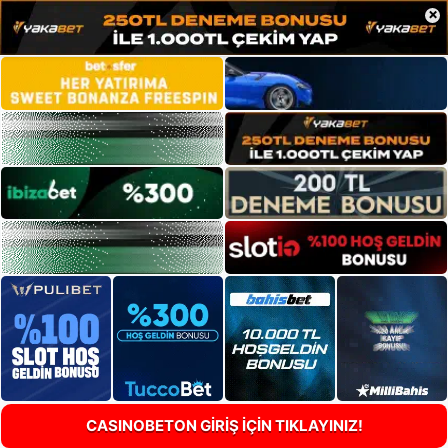
×
CASINOBETON GİRİŞ İÇİN TIKLAYINIZ!