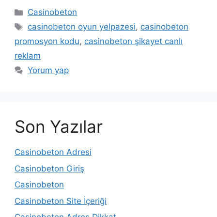
Kategoriler
Casinobeton
Etiketler
casinobeton oyun yelpazesi
,
casinobeton
promosyon kodu
,
casinobeton şikayet canlı
reklam
Yorum yap
Son Yazılar
Casinobeton Adresi
Casinobeton Giriş
Casinobeton
Casinobeton Site İçeriği