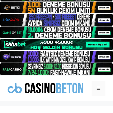
İçeriğe
atla
Menü