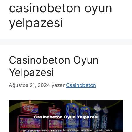
casinobeton oyun
yelpazesi
Casinobeton Oyun
Yelpazesi
Ağustos 21, 2024
yazar
Casinobeton