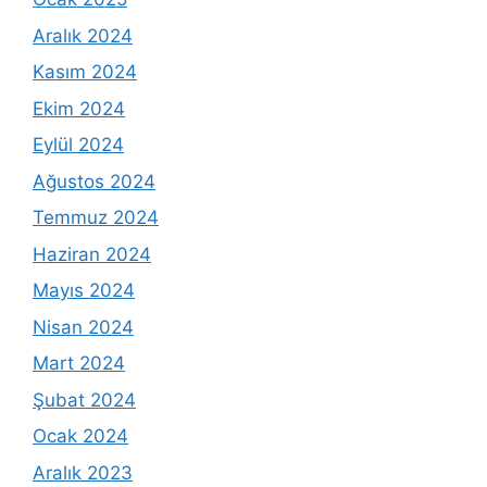
Aralık 2024
Kasım 2024
Ekim 2024
Eylül 2024
Ağustos 2024
Temmuz 2024
Haziran 2024
Mayıs 2024
Nisan 2024
Mart 2024
Şubat 2024
Ocak 2024
Aralık 2023