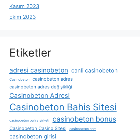
Kasım 2023
Ekim 2023
Etiketler
adresi casinobeton
canli casinobeton
casinobeton adres
Casinobeton
casinobeton adres değişikliği
Casinobeton Adresi
Casinobeton Bahis Sitesi
casinobeton bonus
casinobeton bahis şirketi
Casinobeton Casino Sitesi
casinobeton com
casinobeton girisi