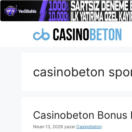
İçeriğe
atla
casinobeton spor
Casinobeton Bonus K
Nisan 13, 2026
yazar
Casinobeton